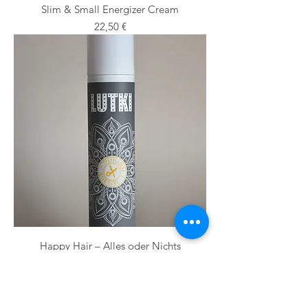
Slim & Small Energizer Cream
Preis
22,50 €
Happy Hair – Alles oder Nichts
Preis
27,50 €