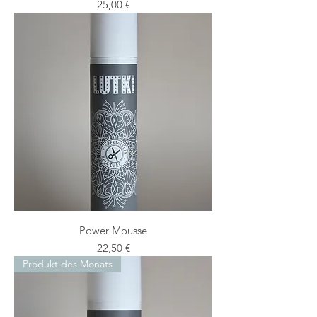
Preis
25,00 €
Power Mousse
Preis
22,50 €
Produkt des Monats