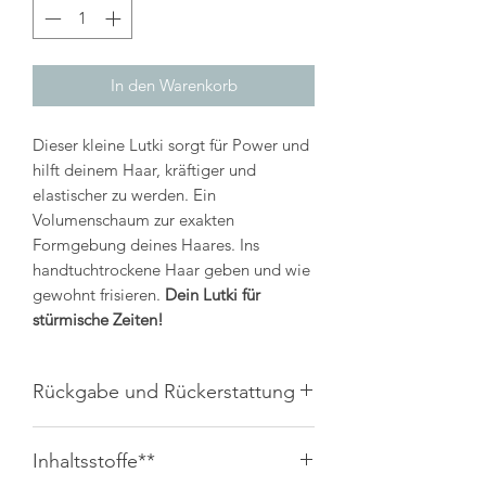
In den Warenkorb
Dieser kleine Lutki sorgt für Power und
hilft deinem Haar, kräftiger und
elastischer zu werden. Ein
Volumenschaum zur exakten
Formgebung deines Haares. Ins
handtuchtrockene Haar geben und wie
gewohnt frisieren.
Dein Lutki für
stürmische Zeiten!
Rückgabe und Rückerstattung
Widerruf und Rückgabe 14 Tage -
Inhaltsstoffe**
Rückversand übernimmt Kunde
Versand 6,90€ DHL