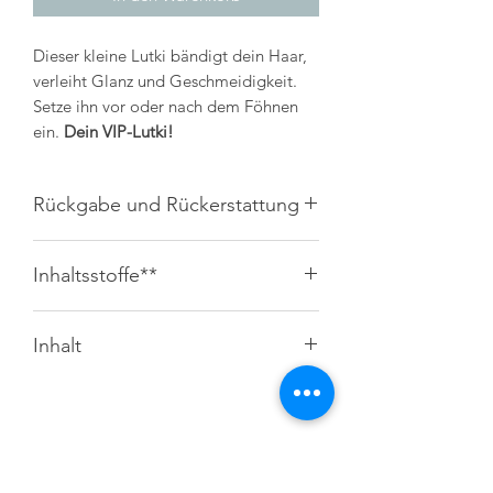
Dieser kleine Lutki bändigt dein Haar,
verleiht Glanz und Geschmeidigkeit.
Setze ihn vor oder nach dem Föhnen
ein.
Dein VIP-Lutki!
Rückgabe und Rückerstattung
Widerruf und Rückgabe 14 Tage -
Inhaltsstoffe**
Rückversand übernimmt Kunde
Versand 6,90€ DHL
Aqua, Trisiloxane, Propylene Glycol,
Inhalt
Dimethiconol, Polyacrylamide,
Phenoxyethanol, C13-14, Isoparaffin,
100ml
Mica, Parfum, Benzophenone-4,
Laureth-7, Ethylhexylglycerin, CI
77891, Limonene, Ethanolamine, Hexyl
Cinnamal, Citronellol
+49 3542 405444