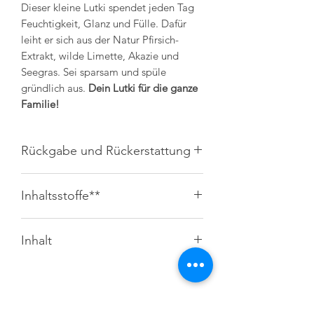
Dieser kleine Lutki spendet jeden Tag
Feuchtigkeit, Glanz und Fülle. Dafür
leiht er sich aus der Natur Pfirsich-
Extrakt, wilde Limette, Akazie und
Seegras. Sei sparsam und spüle
gründlich aus.
Dein Lutki für die ganze
Familie!
Rückgabe und Rückerstattung
Widerruf und Rückgabe 14 Tage -
Inhaltsstoffe**
Rückversand übernimmt Kunde
Versand 6,90€ DHL
Aqua, Sodium Coco-Sulfate,
Inhalt
Cocamidopropyl Betaine, Cocoyl
Methyl Glucamide, Disodium Cocoyl
200ml
Glutamate, Aloe Barbadensis Leaf
Extract, Fucus Vesiculosus Extract,
Acacia Victoriae Fruit Extract,